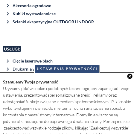
Akcesoria ogrodowe
Kubiki wystawiennicze
Ścianki ekspozycyjne OUTDOOR i INDOOR
USŁUGI:
Cięcie laserowe blach
Drukarnia wielkoformatowa
USTAWIENIA PRYWATNOŚCI
Wystawy muzealne i plenerowe
COFNIJ ZGODĘ
Szanujemy Twoją prywatność
Używamy plików cookie i podobnych technologii, aby zapamiętać Twoje
ustawienia, prezentować spersonalizowane treści i reklamy oraz
udostępniać funkcje związane z mediami społecznościowymi. Pliki cookie
AKTUALNOŚCI:
wykorzystujemy również do mierzenia ruchu i analizowania sposobu
korzystania z naszej strony internetowej.
Domyślnie włączone są
NOWOŚĆ: KUBIK C w naszej ofercie !
jedynie pliki niezbędne do poprawnego działania strony. Poniżej możesz
04.01.2026
zaakceptować wszystkie rodzaje plików, klikając “Zaakceptuj wszystkie”,