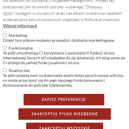
lub odmówić ich używania (z wyjątkiem niezbędnych). Możesz też
dostosować pliki do swoich potrzeb, wybierając “Dostosuj
NOWOŚĆ: stelaże wystawiennicze
zgody”.
Szczegóły o używanych przez nas plikach cookie oraz zasadach
OUTDOOR MODERN A w naszej ofercie
przetwarzania danych osobowych znajdziesz w Polityce prywatności.
!
Więcej informacji
04.01.2026
Marketing
Dzięki tym plikom możemy prowadzić działania marketingowe.
Święta Bożego Narodzenia tuż tu, a
Funkcjonalne
potem 2026 r. Dnia 31.12.2025 oraz
Te pliki umożliwiają Ci korzystanie z pozostałych funkcji strony
2.01.2026 nie pracujemy.
internetowej (innych niż niezbędne do jej działania), Ich włączenie da
23.12.2025
Ci dostęp do pełnej funkcjonalności strony.
Analityczne
Te pliki pozwlą nam na dokonanie analiz dotyczących naszej witryny,
co może przyczynić się do jego lepszego funkcjonowania i
dostosowania do potrzeb Użytkownika.
Polityka prywatności
Oferty pracy
ZAPISZ PREFERENCJE
Sklep firmowy
ZAAKCEPTUJ TYLKO NIEZBĘDNE
© 2026 Metaloplastyka Marian Ostrowski
Powrót
do
ZAAKCEPTUJ WSZYSTKIE