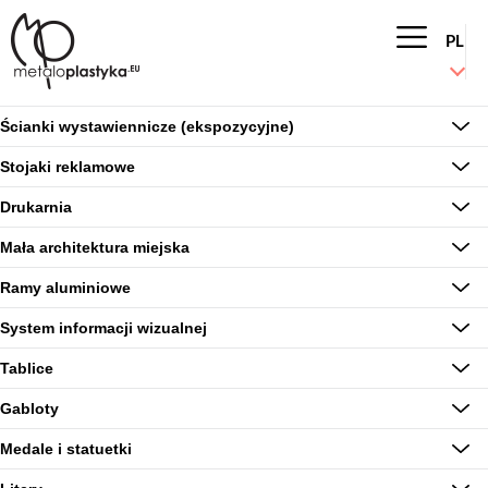
Przejdź
do
PL
treści
Główn
nawigac
Ścianki wystawiennicze (ekspozycyjne)
Stojaki reklamowe
Drukarnia
Mała architektura miejska
Ramy aluminiowe
System informacji wizualnej
Tablice
Gabloty
Medale i statuetki